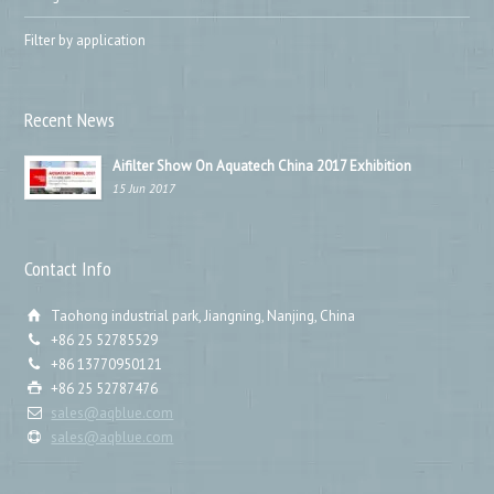
Filter by application
Recent News
Aifilter Show On Aquatech China 2017 Exhibition
15 Jun 2017
Contact Info
Taohong industrial park, Jiangning, Nanjing, China
+86 25 52785529
+86 13770950121
+86 25 52787476
sales@aqblue.com
sales@aqblue.com