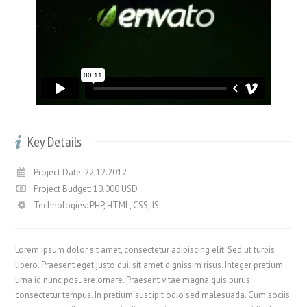
Key Details
Project Date: 22.12.2012
Project Budget: 10.000 USD
Technologies: PHP, HTML, CSS, JS
Lorem ipsum dolor sit amet, consectetur adipiscing elit. Sed ut turpis
libero. Praesent eget justo dui, sit amet dignissim risus. Integer pretium
urna id nunc posuere ornare. Praesent vitae magna quis purus
consectetur tempus. In pretium suscipit odio sed malesuada. Cum sociis