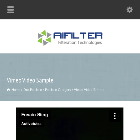
sales@aqblue.com
Vimeo Video Sample
Home
Our Portfolio
Portfolio Category
Vimeo Video Sample