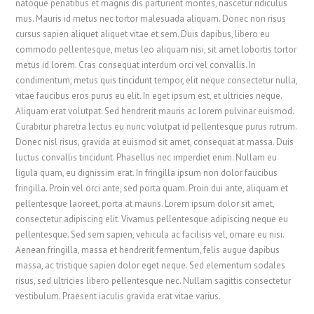
natoque penatibus et magnis dis parturient montes, nascetur ridiculus
mus. Mauris id metus nec tortor malesuada aliquam. Donec non risus
cursus sapien aliquet aliquet vitae et sem. Duis dapibus, libero eu
commodo pellentesque, metus leo aliquam nisi, sit amet lobortis tortor
metus id lorem. Cras consequat interdum orci vel convallis. In
condimentum, metus quis tincidunt tempor, elit neque consectetur nulla,
vitae faucibus eros purus eu elit. In eget ipsum est, et ultricies neque.
Aliquam erat volutpat. Sed hendrerit mauris ac lorem pulvinar euismod.
Curabitur pharetra lectus eu nunc volutpat id pellentesque purus rutrum.
Donec nisl risus, gravida at euismod sit amet, consequat at massa. Duis
luctus convallis tincidunt. Phasellus nec imperdiet enim. Nullam eu
ligula quam, eu dignissim erat. In fringilla ipsum non dolor faucibus
fringilla. Proin vel orci ante, sed porta quam. Proin dui ante, aliquam et
pellentesque laoreet, porta at mauris. Lorem ipsum dolor sit amet,
consectetur adipiscing elit. Vivamus pellentesque adipiscing neque eu
pellentesque. Sed sem sapien, vehicula ac facilisis vel, ornare eu nisi.
Aenean fringilla, massa et hendrerit fermentum, felis augue dapibus
massa, ac tristique sapien dolor eget neque. Sed elementum sodales
risus, sed ultricies libero pellentesque nec. Nullam sagittis consectetur
vestibulum. Praesent iaculis gravida erat vitae varius.