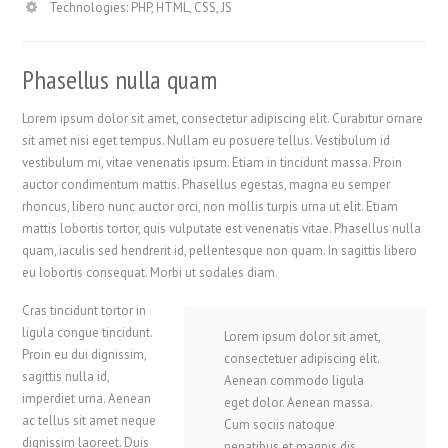
Technologies: PHP, HTML, CSS, JS
Phasellus nulla quam
Lorem ipsum dolor sit amet, consectetur adipiscing elit. Curabitur ornare
sit amet nisi eget tempus. Nullam eu posuere tellus. Vestibulum id
vestibulum mi, vitae venenatis ipsum. Etiam in tincidunt massa. Proin
auctor condimentum mattis. Phasellus egestas, magna eu semper
rhoncus, libero nunc auctor orci, non mollis turpis urna ut elit. Etiam
mattis lobortis tortor, quis vulputate est venenatis vitae. Phasellus nulla
quam, iaculis sed hendrerit id, pellentesque non quam. In sagittis libero
eu lobortis consequat. Morbi ut sodales diam.
Cras tincidunt tortor in
ligula congue tincidunt.
Lorem ipsum dolor sit amet,
Proin eu dui dignissim,
consectetuer adipiscing elit.
sagittis nulla id,
Aenean commodo ligula
imperdiet urna. Aenean
eget dolor. Aenean massa.
ac tellus sit amet neque
Cum sociis natoque
dignissim laoreet. Duis
penatibus et magnis dis