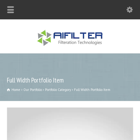
sales@aqblue.com
Full Width Portfolio Item
Home
Our Portfolio
Portfolio Category
Full Width Portfolio Item