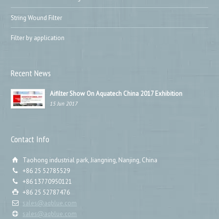
String Wound Filter
Filter by application
Recent News
Aifilter Show On Aquatech China 2017 Exhibition
15 Jun 2017
Contact Info
Taohong industrial park, Jiangning, Nanjing, China
+86 25 52785529
+86 13770950121
+86 25 52787476
sales@aqblue.com
sales@aqblue.com