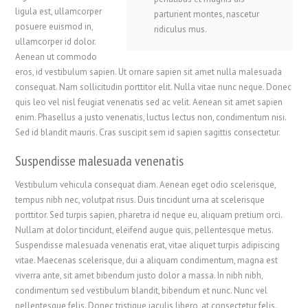
ligula est, ullamcorper
parturient montes, nascetur
posuere euismod in,
ridiculus mus.
ullamcorper id dolor.
Aenean ut commodo
eros, id vestibulum sapien. Ut ornare sapien sit amet nulla malesuada
consequat. Nam sollicitudin porttitor elit. Nulla vitae nunc neque. Donec
quis leo vel nisl feugiat venenatis sed ac velit. Aenean sit amet sapien
enim. Phasellus a justo venenatis, luctus lectus non, condimentum nisi.
Sed id blandit mauris. Cras suscipit sem id sapien sagittis consectetur.
Suspendisse malesuada venenatis
Vestibulum vehicula consequat diam. Aenean eget odio scelerisque,
tempus nibh nec, volutpat risus. Duis tincidunt urna at scelerisque
porttitor. Sed turpis sapien, pharetra id neque eu, aliquam pretium orci.
Nullam at dolor tincidunt, eleifend augue quis, pellentesque metus.
Suspendisse malesuada venenatis erat, vitae aliquet turpis adipiscing
vitae. Maecenas scelerisque, dui a aliquam condimentum, magna est
viverra ante, sit amet bibendum justo dolor a massa. In nibh nibh,
condimentum sed vestibulum blandit, bibendum et nunc. Nunc vel
pellentesque felis. Donec tristique iaculis libero, at consectetur felis.